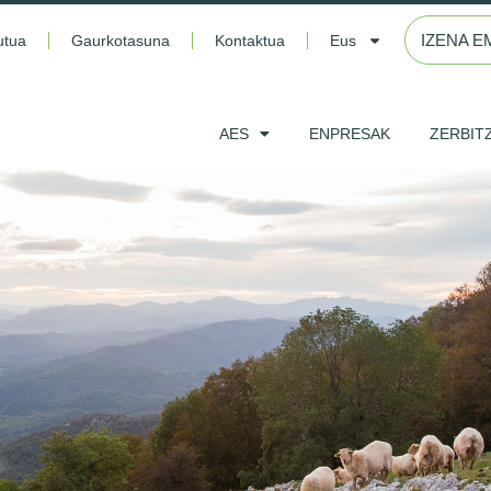
IZENA E
utua
Gaurkotasuna
Kontaktua
Eus
AES
ENPRESAK
ZERBIT