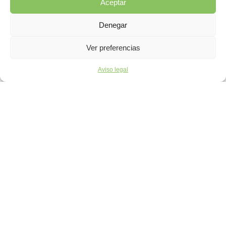
Aceptar
Denegar
Ver preferencias
Aviso legal
Pol. Ind. Utzubar, 8
31839 Arbizu
Nafarroa-Navarra
administracion@aesakana.com