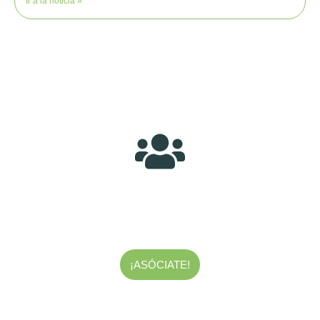
Ir a la noticia »
¿Quieres formar parte de nuestra
asociación?
Te estamos esperando, entre todos y todas haremos de Sakana un
entorno mejor.
¡ASÓCIATE!