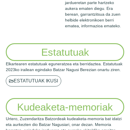
jardueretan parte hartzeko
aukera ematen diegu. Era
berean, garrantzitsua da zuen
helbide elektronikoen berri
ematea, informazioa emateko.
Estatutuak
Elkartearen estatutuak eguneratzea eta berridaztea. Estatutuak
2023ko irailean egindako Batzar Nagusi Berezian onartu ziren.
ESTATUTUAK IKUSI
Kudeaketa-memoriak
Urtero, Zuzendaritza Batzordeak kudeaketa-memoria bat idatzi
eta aurkezten dio Batzar Nagusiari, onar dezan. Memoria