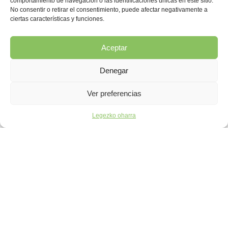
comportamiento de navegación o las identificaciones únicas en este sitio.
No consentir o retirar el consentimiento, puede afectar negativamente a
ciertas características y funciones.
Aceptar
Denegar
Ver preferencias
Legezko oharra