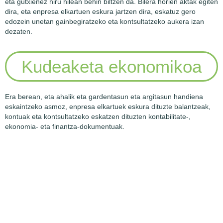
eta gutxienez hiru hilean behin biltzen da. Bilera horien aktak egiten
dira, eta enpresa elkartuen eskura jartzen dira, eskatuz gero
edozein unetan gainbegiratzeko eta kontsultatzeko aukera izan
dezaten.
Kudeaketa ekonomikoa
Era berean, eta ahalik eta gardentasun eta argitasun handiena
eskaintzeko asmoz, enpresa elkartuek eskura dituzte balantzeak,
kontuak eta kontsultatzeko eskatzen dituzten kontabilitate-,
ekonomia- eta finantza-dokumentuak.