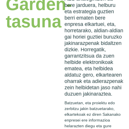
Garden-
bere jarduera, helburu
eta estrategia guztien
tasuna
berri ematen bere
enpresa elkartuei, eta,
horretarako, aldian-aldian
gai horiei guztiei buruzko
jakinarazpenak bidaltzen
dizkie. Horregatik,
garrantzitsua da zuen
helbide elektronikoak
ematea, eta helbidea
aldatuz gero, elkartearen
oharrak eta adierazpenak
zein helbidetan jaso nahi
duzuen jakinaraztea.
Batzuetan, eta proiektu edo
zerbitzu jakin batzuetarako,
elkartekoak ez diren Sakanako
enpresei ere informazioa
helarazten diegu eta gure