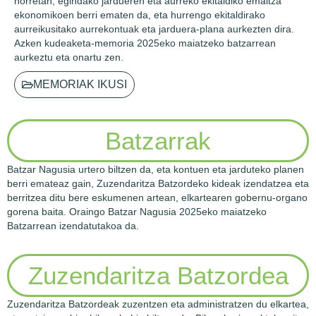
horretan, egindako jardueren eta aurreko ekitaldiko emaitza
ekonomikoen berri ematen da, eta hurrengo ekitaldirako
aurreikusitako aurrekontuak eta jarduera-plana aurkezten dira.
Azken kudeaketa-memoria 2025eko maiatzeko batzarrean
aurkeztu eta onartu zen.
MEMORIAK IKUSI
Batzarrak
Batzar Nagusia urtero biltzen da, eta kontuen eta jarduteko planen
berri emateaz gain, Zuzendaritza Batzordeko kideak izendatzea eta
berritzea ditu bere eskumenen artean, elkartearen gobernu-organo
gorena baita. Oraingo Batzar Nagusia 2025eko maiatzeko
Batzarrean izendatutakoa da.
Zuzendaritza Batzordea
Zuzendaritza Batzordeak zuzentzen eta administratzen du elkartea,