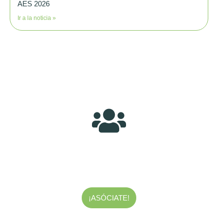
AES 2026
Ir a la noticia »
¿Quieres formar parte de nuestra
asociación?
Te estamos esperando, entre todos y todas haremos de Sakana un
entorno mejor.
¡ASÓCIATE!