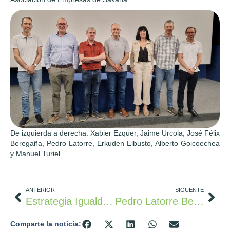
De izquierda a derecha: Xabier Ezquer, Jaime Urcola, José Félix
Beregaña, Pedro Latorre, Erkuden Elbusto, Alberto Goicoechea
y Manuel Turiel.
ANTERIOR
SIGUENTE
Estrategia Igualdad En La Industria
Pedro Latorre Beroiz: «Hemos De Conseguir Que Sakana Sea Atractiva Para Nuevas Empresas”
Comparte la noticia: