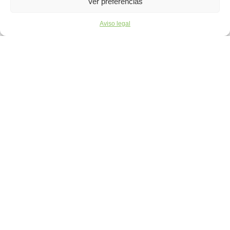
Ver preferencias
Aviso legal
Pol. Ind. Utzubar, 8
31839 Arbizu
Nafarroa-Navarra
administracion@aesakana.com
948 468 307
Política de privacidad