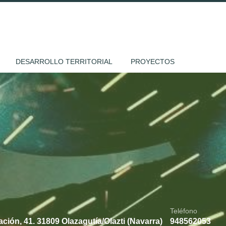
DESARROLLO TERRITORIAL
PROYECTOS
Teléfono
ción, 41. 31809 Olazagutía/Olazti (Navarra)
948562053