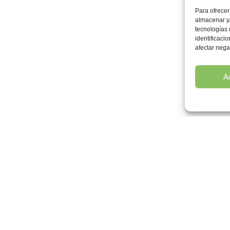
Para ofrecer
almacenar y/
tecnologías
identificaci
afectar nega
A