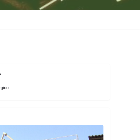
s
rgico