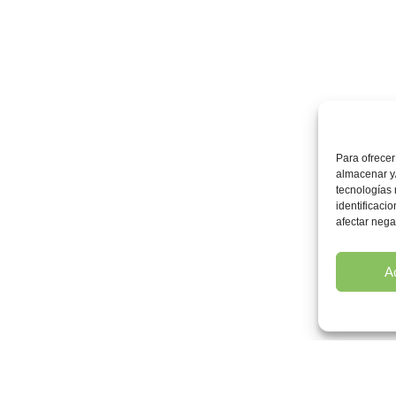
Para ofrecer
almacenar y/
tecnologías
identificaci
afectar nega
A