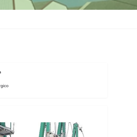
s
rgico